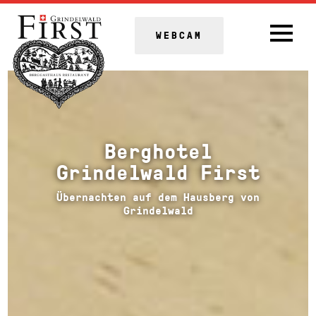
WEBCAM
Berghotel
Grindelwald First
Übernachten auf dem Hausberg von
Grindelwald