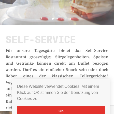
SELF-SERVICE
Für unsere Tagesgäste bietet das Self-Service
Restaurant grosszügige Sitzgelegenheiten. Speisen
und Getränke können direkt am Buffet bezogen
werden. Darf es ein einfacher Snack sein oder doch
lieber eines der klassischen Tellergerichte?
Vegetarier wie auch Fleischliebhaber kommen hier
Diese Website verwendet Cookies. Mit einem
auf Ihre Kosten. Und natürlich fehlt es auch nicht an
Klick auf OK stimmen Sie der Benutzung von
einer Auswahl von Süssspeisen, damit Sie die
Cookies zu.
Kaffeepause während Ihrem Ski- oder Wandertag so
richtig geniessen können.
OK