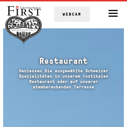
WEBCAM
Restaurant
Geniessen Sie ausgewählte Schweizer
Spezialitäten in unserem rustikalen
Restaurant oder auf unserer
atemberaubenden Terrasse